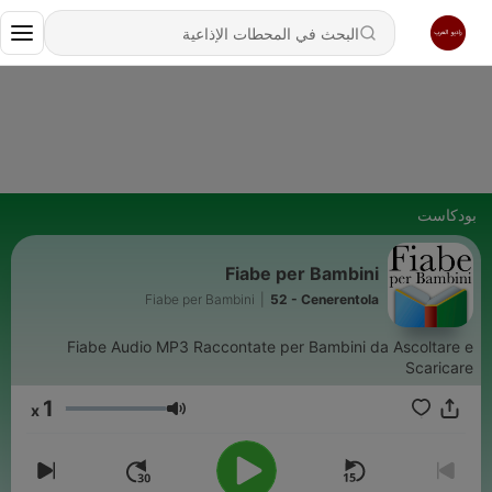
بودكاست
Fiabe per Bambini
Fiabe per Bambini
|
52 - Cenerentola
Fiabe Audio MP3 Raccontate per Bambini da Ascoltare e
Scaricare
1
x
مستوى الصوت