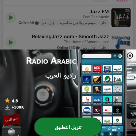
Jazz FM
Feel The Music
جاز
موسيقى بالغين معاصرة
جاز ناعم
86
Online
RelaxingJazz.com - Smooth Jazz
The Home of Smooth Jazz
جاز
جاز ناعم
150
Online
Radio Jazz
Smooth Jazz
جاز
جاز ناعم
111
Online
Smooth Jazz Lounge
VIP-RADIOS.FM | The best radios on the web
جاز
تشيل آوت
جاز ناعم
628
Online
Smooth FM
... and all that jazz!
جاز ناعم
1.4K
103.0 FM
تنزيل التطبيق