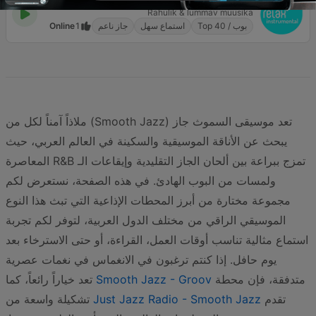
Relax Instrumental
Rahulik & lummav muusika
بوب / Top 40
استماع سهل
جاز ناعم
1
Online
تعد موسيقى السموث جاز (Smooth Jazz) ملاذاً آمناً لكل من
يبحث عن الأناقة الموسيقية والسكينة في العالم العربي، حيث
تمزج ببراعة بين ألحان الجاز التقليدية وإيقاعات الـ R&B المعاصرة
ولمسات من البوب الهادئ. في هذه الصفحة، نستعرض لكم
مجموعة مختارة من أبرز المحطات الإذاعية التي تبث هذا النوع
الموسيقي الراقي من مختلف الدول العربية، لتوفر لكم تجربة
استماع مثالية تناسب أوقات العمل، القراءة، أو حتى الاسترخاء بعد
يوم حافل. إذا كنتم ترغبون في الانغماس في نغمات عصرية
متدفقة، فإن محطة
Smooth Jazz - Groov
تعد خياراً رائعاً، كما
تقدم
Just Jazz Radio - Smooth Jazz
تشكيلة واسعة من