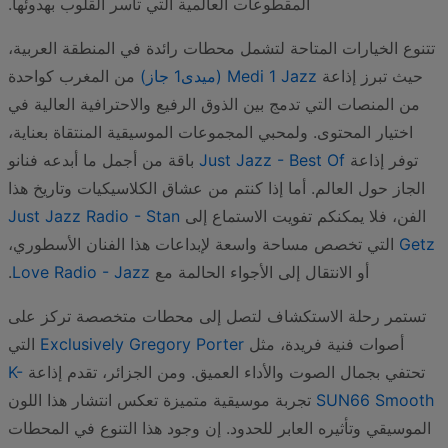
المقطوعات العالمية التي تأسر القلوب بهدوئها.
تتنوع الخيارات المتاحة لتشمل محطات رائدة في المنطقة العربية،
حيث تبرز إذاعة
Medi 1 Jazz (ميدى1 جاز)
من المغرب كواحدة
من المنصات التي تدمج بين الذوق الرفيع والاحترافية العالية في
اختيار المحتوى. ولمحبي المجموعات الموسيقية المنتقاة بعناية،
توفر إذاعة
Just Jazz - Best Of
باقة من أجمل ما أبدعه فنانو
الجاز حول العالم. أما إذا كنتم من عشاق الكلاسيكيات وتاريخ هذا
الفن، فلا يمكنكم تفويت الاستماع إلى
Just Jazz Radio - Stan
Getz
التي تخصص مساحة واسعة لإبداعات هذا الفنان الأسطوري،
أو الانتقال إلى الأجواء الحالمة مع
Love Radio - Jazz
.
تستمر رحلة الاستكشاف لتصل إلى محطات متخصصة تركز على
أصوات فنية فريدة، مثل
Exclusively Gregory Porter
التي
تحتفي بجمال الصوت والأداء العميق. ومن الجزائر، تقدم إذاعة
K-
SUN66 Smooth
تجربة موسيقية متميزة تعكس انتشار هذا اللون
الموسيقي وتأثيره العابر للحدود. إن وجود هذا التنوع في المحطات