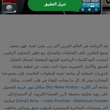
صفحة
1
من
2
تنزيل التطبيق
>
2
1
تعد الرياضة في العالم العربي أكثر من مجرد لعبة، فهي شغف
يجمع الملايين خلف الشاشات والمذياع. مع تطور المحتوى الرقمي،
أصبحت البودكاستات الرياضية الوجهة المفضلة لعشاق التحليل
العميق والأخبار الحصرية. سواء كنت تبحث عن تغطية شاملة
للدوريات المحلية أو متابعة حثيثة للبطولات العالمية، فإن مجموعتنا
المختارة توفر لك كل ما تحتاجه للبقاء في قلب الحدث. يمكنك
متابعة
أثير الكرة - Sky News Arabia سكاي نيوز عربية
للحصول
على رؤية تحليلية متعمقة لأبرز القضايا الكروية، أو الاستماع إلى
Esma3 Kora - Listen Football - Mahmoud Hussien
لمتابعة
آخر مستجدات الساحرة المستديرة بأسلوب شيق ومباشر يخاطب