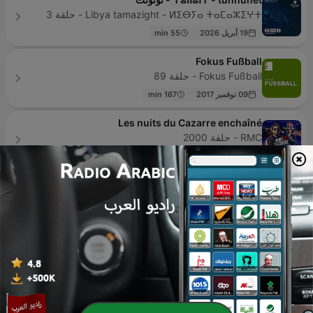
Libya tamazight - ⵍⵉⴱⵢⴰ ⵜⴰⵎⴰⵣⵉⵖⵜ - حلقة 3
19 أبريل 2026
55 min
Fokus Fußball
Fokus Fußball - حلقة 89
09 نوفمبر 2017
167 min
Les nuits du Cazarre enchaîné
RMC - حلقة 2000
قبل 3 أسبوعًا
26 min
Rothen s'enflamme
RMC - حلقة 2000
قبل 2 أسبوعًا
23 min
3 on 3
iHeartPodcasts - حلقة 39
10 أكتوبر 2024
42 min