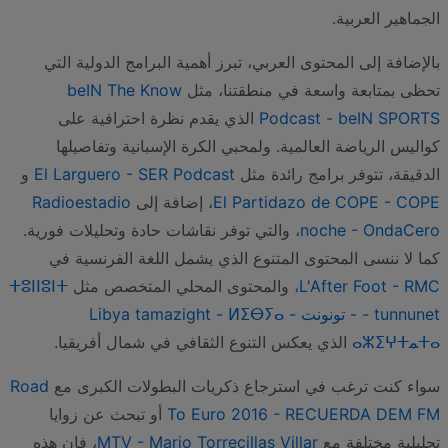
الجماهير العربية.
بالإضافة إلى المحتوى العربي، تبرز أهمية البرامج الدولية التي
تحظى بمتابعة واسعة في منطقتنا، مثل
beIN The Know
Podcast - beIN SPORTS
الذي يقدم نظرة احترافية على
كواليس الرياضة العالمية. ولمحبي الكرة الإسبانية وتفاصيلها
الدقيقة، تتوفر برامج رائدة مثل
El Larguero - SER Podcast
و
El Partidazo de COPE - COPE
، إضافة إلى
Radioestadio
noche - OndaCero
، والتي توفر نقاشات حادة وتحليلات فورية.
كما لا ننسى المحتوى المتنوع الذي يشمل اللغة الفرنسية في
L'After Foot - RMC
، والمحتوى المحلي المتخصص مثل
ⵜⵓⵏⵏⵓⵏⵜ
- tunnunet - تونونت - Libya tamazight - ⵍⵉⴱⵢⴰ
ⵜⴰﻤⴰⵣⵉⵖⵜ
الذي يعكس التنوع الثقافي في شمال أفريقيا.
سواء كنت ترغب في استرجاع ذكريات البطولات الكبرى مع
Road
To Euro 2016 - RECUERDA DEM FM
أو تبحث عن زوايا
تحليلية مختلفة مع
MTV - Mario Torrecillas Villar
، فإن هذه