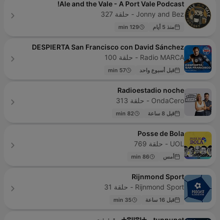
Ale and the Vale - A Port Vale Podcast!
Jonny and Bez - حلقة 327
منذ 5 أيام
129 min
DESPIERTA San Francisco con David Sánchez
Radio MARCA - حلقة 100
قبل أسبوع واحد
57 min
Radioestadio noche
OndaCero - حلقة 313
قبل 8 ساعة
82 min
Posse de Bola
UOL - حلقة 769
أمس
86 min
Rijnmond Sport
Rijnmond Sport - حلقة 31
قبل 16 ساعة
35 min
ⵜⵓⵏⵏⵓⵏⵜ - tunnunet - تونونت