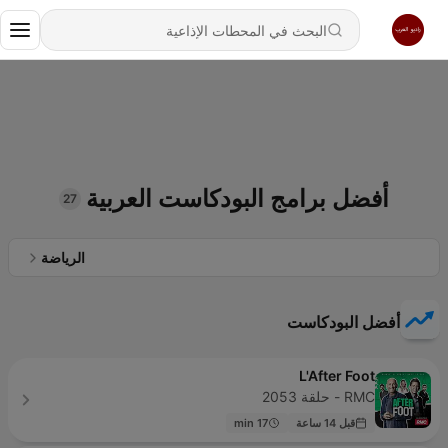
أفضل برامج البودكاست العربية
27
الرياضة
أفضل البودكاست
L'After Foot
RMC - حلقة 2053
قبل 14 ساعة
17 min