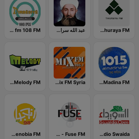
Thuraya FM - ثُريّا FM
عبد الله سراج الدين
Dirbesiye fm 108 FM
Al Madina FM - المدينة
Mix FM Syria - ميكس إف إم
Melody FM (ميلودي إف إم)
Radio Swaida (السويداء راديو)
Fuse FM - فيوز اف ام
Radio Zenobia FM