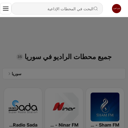
جميع محطات الراديو في سوريا
35
سوريا
Sham FM - إذاعة شام إف إم
Ninar FM - نينار اف ام
Radio Sada (راديو صدى)