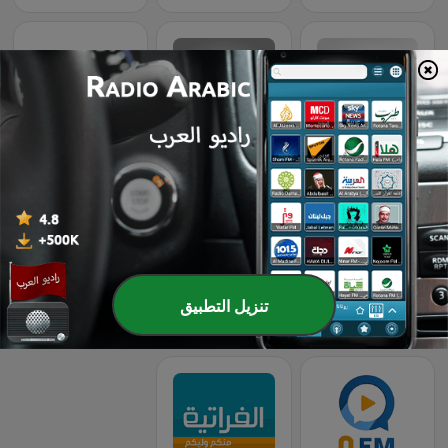
WatanFM
Tartous FM طرطوس اف ام
Syrian Foreign Radio
تنزيل التطبيق
Deir Ezzor FM
Sada FM Syria
Orient Radio 94.6 FM