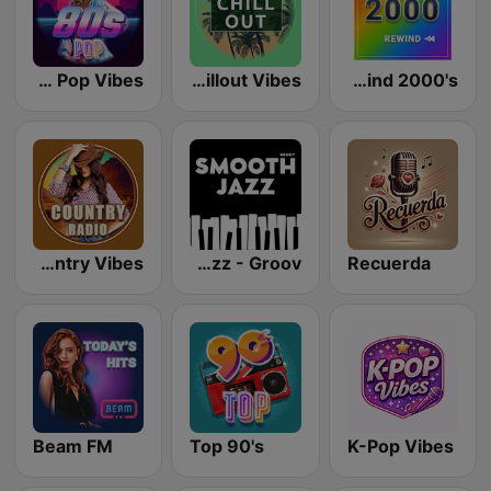
80s Pop Vibes
Chillout Vibes
Rewind 2000's
Country Vibes
Smooth Jazz - Groov
Recuerda
Beam FM
Top 90's
K-Pop Vibes