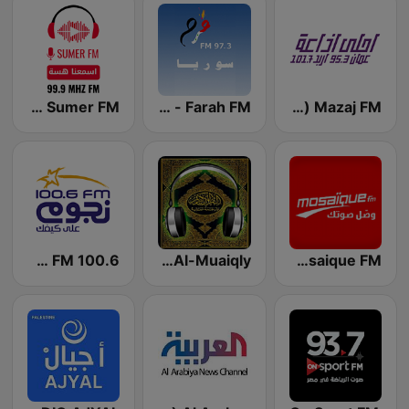
Mazaj FM (مزاج إف إم)
Farah FM - فرح إف إم
Sumer FM (سومر اف ام)
Mosaique FM (موزاييك إف إم)
Maher Al-Muaiqly (ماهر المعيقلي)
Nogoum FM 100.6 (نجوم فم)