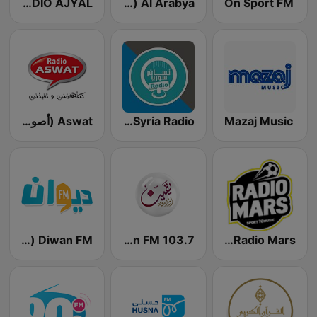
On Sport FM
Al Arabya (العربية FM)
RADIO AJYAL راديو أجيال
Mazaj Music
Nasaem Syria Radio - راديو نسائم سوريا
Aswat (أصوات)
Radio Mars (راديو مرس)
Yaqeen FM 103.7 (يقين)
Diwan FM (ديوان إف إم)