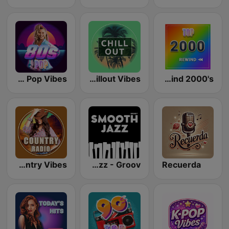
80s Pop Vibes
Chillout Vibes
Rewind 2000's
Country Vibes
Smooth Jazz - Groov
Recuerda