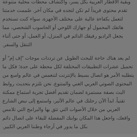
وبقية الأقطار العربية بكل يسر، واكتشاف محطات محلية متنوعة
تقدم محتوى فريداً لم تكن لتجده في مكان آخر. صُممت خدمتنا
لتعمل بكفاءة عالية على مختلف الأجهزة، سواء كنت تستخدم
هاتفك المحمول أو جهازك اللوحي أو الحاسوب الشخصي، مما
يجعل الراديو رفيقك الدائم في المنزل، أو العمل، أو حتى أثناء
التنقل والسفر.
لم يعد هناك حاجة للبحث الطويل عن ترددات موجات "إف إم" أو
تحميل عشرات التطبيقات المختلفة لكل محطة على حدة؛ فكل ما
يتطلبه الأمر هو اتصال بسيط بالإنترنت لتنغمس في عالم واسع من
المحتوى الصوتي العربي الغني والمتنوع. نحن نلتزم بتحديث روابط
البث بصفة مستمرة لضمان تقديم أفضل تجربة استماع ممكنة
تقنياً. ابدأ الآن رحلتك في عالم الأثير، واستمع إلى نبض الشارع
العربي من خلال الأصوات التي تثق بها والبرامج التي تلامس
واقعك، واجعل هذا المكان بوابتك المفضلة للبقاء على اتصال دائم
بكل ما يدور في أرجاء وطننا العربي الكبير.