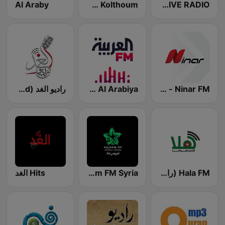
QURAN LIVE RADIO
Umm Kolthoum راديو أم كلثوم
Al Araby
Ninar FM - نينار اف ام
Al Arabiya (العربية FM)
راديو الغد (Radio Alghad)
Hala FM (راديو هلا)
Nojoom FM Syria نجوم اف ام سوريا
Hits الغد