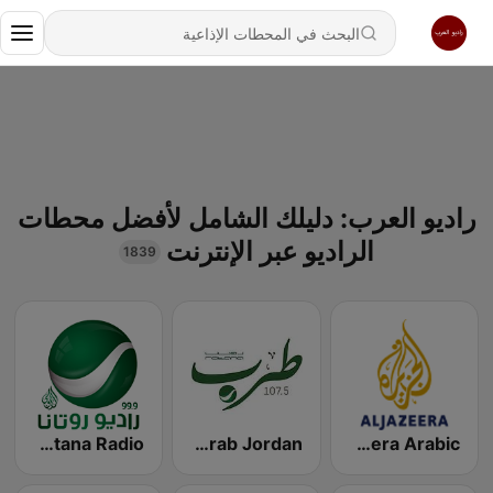
راديو العرب: دليلك الشامل لأفضل محطات
الراديو عبر الإنترنت
1839
Al Jazeera Arabic (قناة الجزيرة)
Rotana Tarab Jordan ( راديو روتانا طرب الاردن)
Rotana Radio (راديو روتانا)