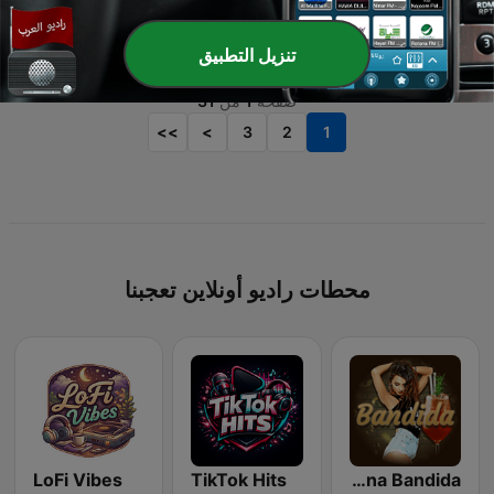
تنزيل التطبيق
صفحة
1
من
31
>>
>
3
2
1
محطات راديو أونلاين تعجبنا
LoFi Vibes
TikTok Hits
Latina Bandida!