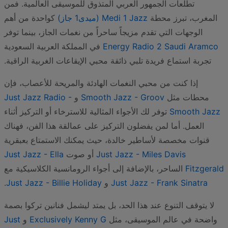
تطلعات الجمهور العربي المتذوق للموسيقى العالمية. فمن
المغرب، تبرز محطة
Medi 1 Jazz (ميدى1 جاز)
كواحدة من أهم
الوجهات التي تقدم مزيجاً ساحراً من نغمات الجاز، بينما توفر
Energy Radio 2 Saudi Aramco
في المملكة العربية السعودية
تجربة استماع فريدة تلبي ذائقة محبي الإيقاعات الغربية الراقية.
إذا كنت من محبي النغمات الهادئة والمريحة للأعصاب، فإن
محطات مثل
Smooth Jazz - Groov
و
Just Jazz Radio -
Smooth Jazz
توفر لك الأجواء المثالية للاسترخاء أو التركيز أثناء
العمل. أما لمن يفضلون التركيز على عمالقة هذا الفن، فهناك
قنوات مخصصة لأساطير خالدة، حيث يمكنك الاستمتاع بعبقرية
Just Jazz - Miles Davis
أو صوت
Just Jazz - Ella
Fitzgerald
الساحر، بالإضافة إلى أجواء الرومانسية الكلاسيكية مع
Just Jazz - Frank Sinatra
و
Just Jazz - Billie Holiday
.
لا يتوقف التنوع عند هذا الحد، بل يمتد ليشمل فنانين تركوا بصمة
واضحة في عالم الموسيقى، مثل
Exclusively Kenny G
و
Just