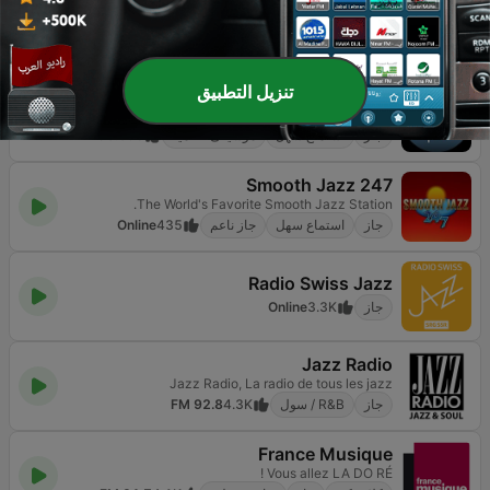
Radio 357
The best address in the world
الروك
جاز
منوعات
13.1K
Online
تنزيل التطبيق
Pepper FM
Μουσική που σε αφορά
جاز
استماع سهل
موسيقى عالمية
90
96.6 FM
Smooth Jazz 247
The World's Favorite Smooth Jazz Station.
جاز
استماع سهل
جاز ناعم
435
Online
Radio Swiss Jazz
جاز
3.3K
Online
Jazz Radio
Jazz Radio, La radio de tous les jazz
جاز
R&B / سول
4.3K
92.8 FM
France Musique
Vous allez LA DO RÉ !