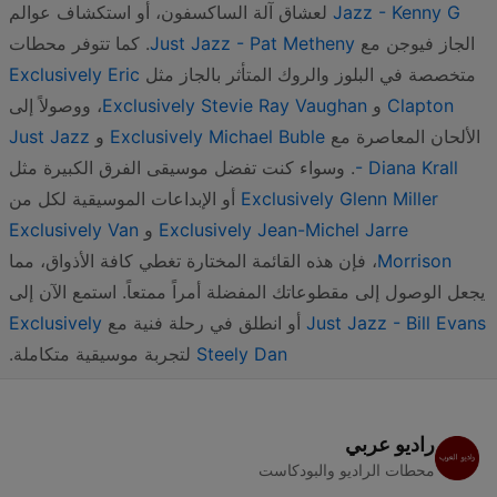
Jazz - Kenny G
لعشاق آلة الساكسفون، أو استكشاف عوالم
الجاز فيوجن مع
Just Jazz - Pat Metheny
. كما تتوفر محطات
متخصصة في البلوز والروك المتأثر بالجاز مثل
Exclusively Eric
Clapton
و
Exclusively Stevie Ray Vaughan
، ووصولاً إلى
الألحان المعاصرة مع
Exclusively Michael Buble
و
Just Jazz
- Diana Krall
. وسواء كنت تفضل موسيقى الفرق الكبيرة مثل
Exclusively Glenn Miller
أو الإبداعات الموسيقية لكل من
Exclusively Jean-Michel Jarre
و
Exclusively Van
Morrison
، فإن هذه القائمة المختارة تغطي كافة الأذواق، مما
يجعل الوصول إلى مقطوعاتك المفضلة أمراً ممتعاً. استمع الآن إلى
Just Jazz - Bill Evans
أو انطلق في رحلة فنية مع
Exclusively
Steely Dan
لتجربة موسيقية متكاملة.
راديو عربي
محطات الراديو والبودكاست