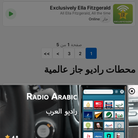
Exclusively Ella Fitzgerald
All Ella Fitzgerald, All the time
جاز
Online
صفحة
1
من
5
>>
>
3
2
1
محطات راديو جاز عالمية
101 SMOOTH JAZZ
The best smooth jazz mix
جاز
استماع سهل
جاز ناعم
15.8K
Online
Metro FM
جاز
هيب هوب
R&B / سول
44.7K
91.7 FM