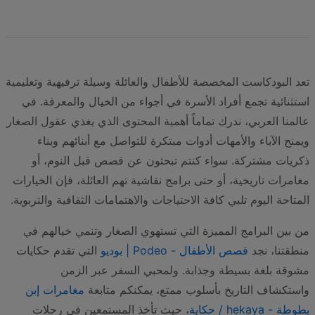
تعد البودكاست المخصصة للأطفال والعائلة وسيلة ترفيهية وتعليمية
استثنائية تجمع أفراد الأسرة في أجواء من الخيال والمعرفة. في
عالمنا العربي، ندرك تماماً أهمية المحتوى الذي يغذي عقول الصغار
ويمنح الآباء والأمهات أدوات مبتكرة للتواصل مع أبنائهم وبناء
ذكريات مشتركة. سواء كنتم تبحثون عن قصص قبل النوم، أو
مغامرات تاريخية، أو حتى برامج نقاشية تهم العائلة، فإن الخيارات
المتاحة اليوم تلبي كافة الاحتياجات والاهتمامات الثقافية والتربوية.
من بين البرامج المميزة التي تستهوي الصغار وتنمي خيالهم في
منطقتنا، نجد
قصص الأطفال - Podeo | بوديو
التي تقدم حكايات
مشوقة بلغة بسيطة وجذابة. ولمحبي السفر عبر الزمن
واستكشاف التاريخ بأسلوب ممتع، يمكنكم متابعة
مغامرات إبن
بطوطة - hekaya / حكاية
، حيث تأخذ المستمعين في رحلات