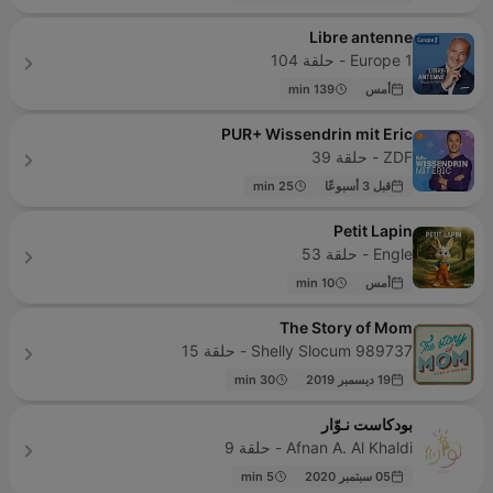
Libre antenne
Europe 1 - حلقة 104
أمس
139 min
PUR+ Wissendrin mit Eric
ZDF - حلقة 39
قبل 3 أسبوعًا
25 min
Petit Lapin
Engle - حلقة 53
أمس
10 min
The Story of Mom
Shelly Slocum 989737 - حلقة 15
19 ديسمبر 2019
30 min
بودكاست نـوّار
Afnan A. Al Khaldi - حلقة 9
05 سبتمبر 2020
5 min