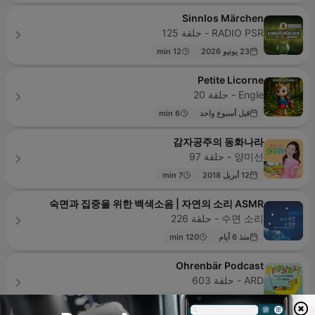
Sinnlos Märchen
RADIO PSR - حلقة 125
23 يونيو 2026
12 min
Petite Licorne
Engle - حلقة 20
قبل أسبوع واحد
6 min
감자공주의 동화나라
양미선 - حلقة 97
12 أبريل 2018
7 min
숙면과 집중을 위한 백색소음 | 자연의 소리 ASMR
수면 소리 - حلقة 226
منذ 6 أيام
120 min
Ohrenbär Podcast
ARD - حلقة 603
قبل 9 ساعة
60 min