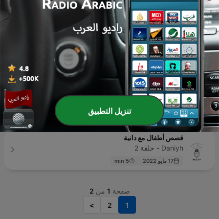
Take 2 עם ניר קיפניס וטליה לוין
וואלה - حلقة 10
25 فبراير 2026
38 min
NR Kids
NR Kids - حلقة 2
14 نوفمبر 2024
4 min
حكايات جدتي - ألف بي أطفال
AlifBee Kids - ألف بي أطفال - حلقة 7
تنزيل التطبيق
28 مايو 2025
18 min
قصص أطفال مع دانية
Daniyh - حلقة 2
17 مايو 2022
5 min
صفحة
1
من
2
>
2
1