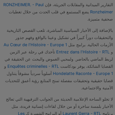
التقارير الميدانية والمقابلات الجريئة، فإن
RONZHEIMER. - Paul
Ronzheimer
يضع المستمع في قلب الحدث من خلال تغطيات
صحفية متميزة.
بالإضافة إلى الأخبار السياسية المباشرة، تلعب القصص التاريخية
والتحقيقات دوراً كبيراً في تشكيل وعينا بالواقع وفهم جذور
الأزمات الحالية. برامج مثل
Au Cœur de l'Histoire - Europe 1
و
Entrez dans l'Histoire - RTL
تأخذك في رحلة عبر الزمن
لربط الماضي بالحاضر. ولمحبي الغموض والبحث عن الحقيقة في
القضايا الشائكة، يوفر بودكاست
Enquêtes criminelles - RTL
و
Hondelatte Raconte - Europe 1
أسلوباً سردياً مشوقاً يتناول
قضايا حقيقية وتحقيقات مفصلة تمنح المتابع رؤية أعمق للتحديات
الأمنية والاجتماعية.
لا تخلو الساحة الإعلامية الحديثة من الجوانب الترفيهية التي تعالج
الأخبار بلمسة ساخرة أو من خلال لقاءات إنسانية فريدة، مثل
برنامج
Laurent Gerra - RTL
أو البرامج الشهيرة كـ
Les