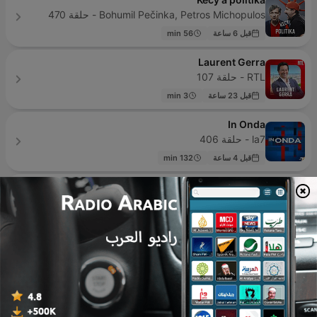
Bohumil Pečinka, Petros Michopulos - حلقة 470
قبل 6 ساعة
56 min
Laurent Gerra
RTL - حلقة 107
قبل 23 ساعة
3 min
In Onda
la7 - حلقة 406
قبل 4 ساعة
132 min
Géopolitique
RFI - حلقة 24
منذ 4 أيام
RONZHEIMER.
Paul Ronzheimer - حلقة 785
قبل 2 ساعة
45 min