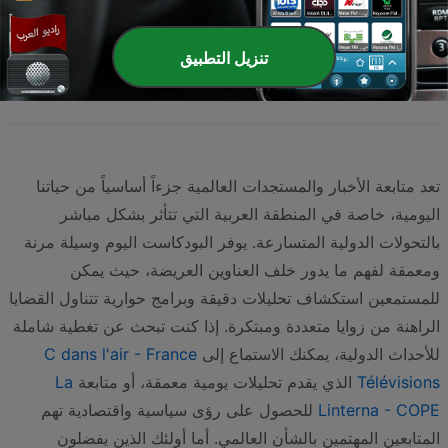
صفحة
1
من
4
>>
>
3
2
1
تنزيل التطبيق
تعد متابعة الأخبار والمستجدات العالمية جزءاً أساسياً من حياتنا
اليومية، خاصة في المنطقة العربية التي تتأثر بشكل مباشر
بالتحولات الدولية المتسارعة. يوفر البودكاست اليوم وسيلة مرنة
ومعمقة لفهم ما يدور خلف العناوين العريضة، حيث يمكن
للمستمعين استكشاف تحليلات دقيقة وبرامج حوارية تتناول القضايا
الراهنة من زوايا متعددة ومبتكرة. إذا كنت تبحث عن تغطية شاملة
للأحداث الدولية، يمكنك الاستماع إلى
C dans l'air - France
Télévisions
الذي يقدم تحليلات يومية معمقة، أو متابعة
La
Linterna - COPE
للحصول على رؤى سياسية واقتصادية تهم
المتابعين المهتمين بالشأن العالمي. أما أولئك الذين يفضلون