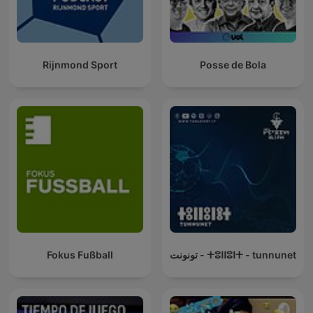
Rijnmond Sport
Posse de Bola
ⵜⵓⵏⵏⵓⵏⵜ - tunnunet - تونونت
Fokus Fußball