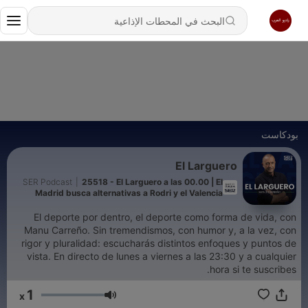
بودكاست
El Larguero
SER Podcast
|
25518 - El Larguero a las 00.00 | El
Madrid busca alternativas a Rodri y el Valencia
continúa en crisis
El deporte por dentro, el deporte como forma de vida, con
Manu Carreño. Sin tremendismos, con humor y, a la vez, con
rigor y pluralidad: escucharás distintos enfoques y puntos de
vista. En directo de lunes a viernes a las 23:30 y a cualquier
hora si te suscribes.
1
x
مستوى الصوت