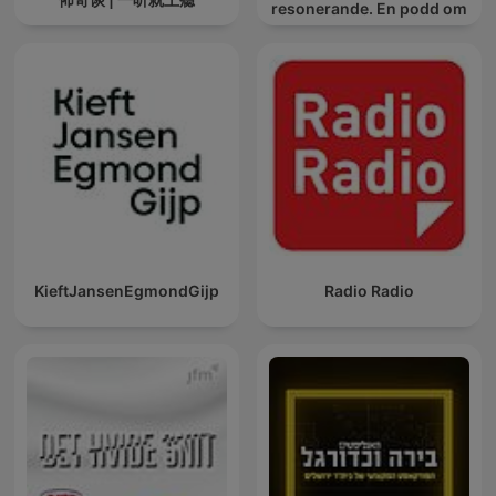
resonerande. En podd om
handboll.
KieftJansenEgmondGijp
Radio Radio