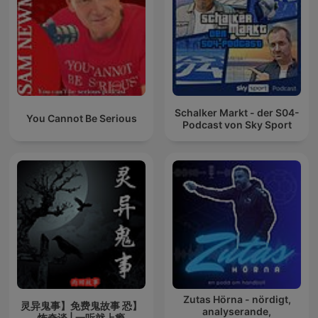
Schalker Markt - der S04-
You Cannot Be Serious
Podcast von Sky Sport
Zutas Hörna - nördigt,
【灵异鬼事】免费鬼故事 恐
analyserande,
怖奇谈 | 一听就上瘾