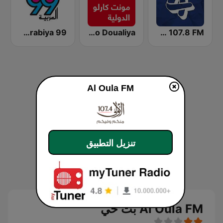
Al Rabia 107.8 FM (راديو الرابعة)
Monte Carlo Doualiya
Al Arabiya 99 (العربية ٩٩)
Al Oula FM
تنزيل التطبيق
Al Oula FM بث حي