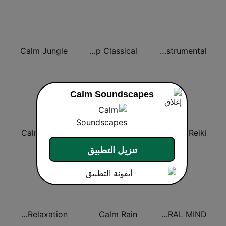
Calm Jungle
Calm Sleep Classical
Calm Soothing Instrumental
Calm Soundscapes
Calm Ocean
Calm Tai Chi
Calm Reiki
تنزيل التطبيق
Calm Relaxation
Calm Rain
A SLEEP NATURAL MIND