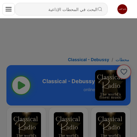
محطات
Classical - Debussy
Classical - Debussy
online