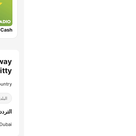
way
Twitty 
ountry
البلد
الترددات io - Conway Twitty
Dubai: