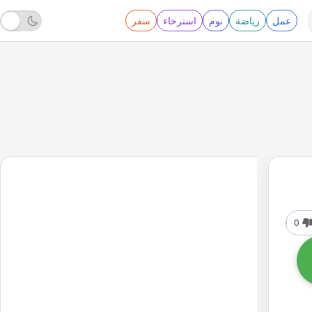
عمل
رياضة
نوم
استرخاء
سفر
0