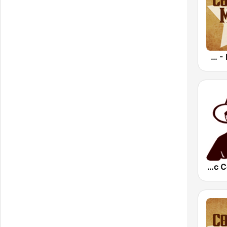
Country Music Radio - Easy Country
KWPX Cowpoke Classic Country Music