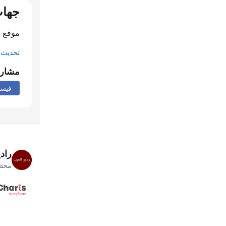
جهات
موقع ا
تحديث م
مشار
فيس
راد
محطا