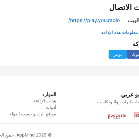
 الاتصال
لويب
https://play.you.radio/
علومات هذه الإذاعة
كة
بوك
تويتر
يو عربي
الموارد
هيئات الإذاعة
ت الراديو والبودكاست
أدوات
مواقع الراديو حسب الدولة
© AppMind 2026. جميع الحقوق محفوظة.