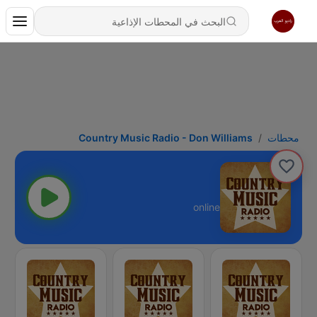
محطات
Country Music Radio - Don Williams
online