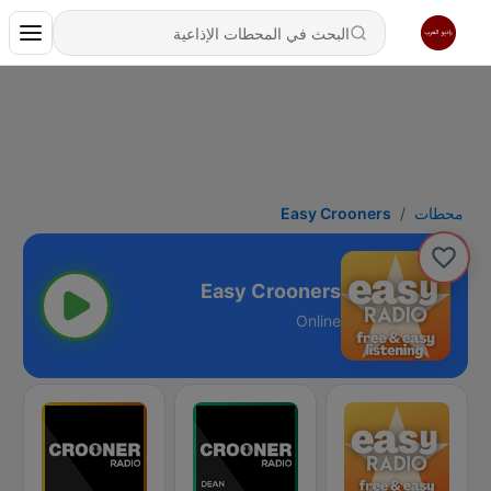
محطات
Easy Crooners
Easy Crooners
Online