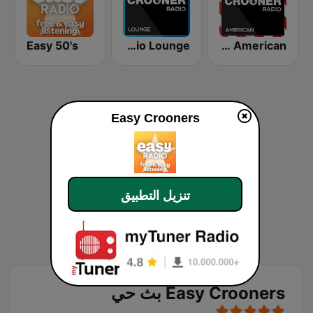
Easy 50's
Crooner Radio Lounge
Crooner Radio American
Easy Crooners
تنزيل التطبيق
Easy Crooners بث حي