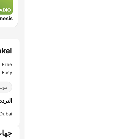
nkel
. Free
 Easy.
موسي
الترددات  Garfunkel
Dubai:
جهات