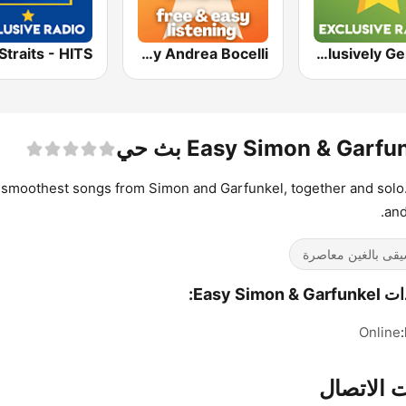
Easy Andrea Bocelli
Exclusively Genesis
Easy Simon & Garfu بث حي
smoothest songs from Simon and Garfunkel, together and solo
and
قى بالغين معاصرة
Easy Simon &:
Online
 الاتصال