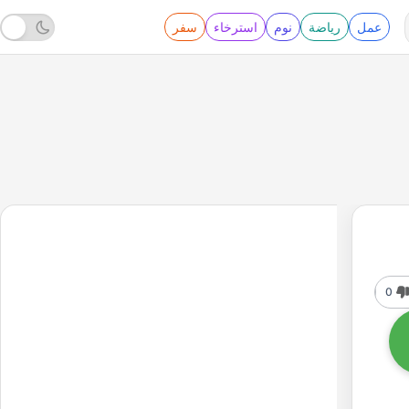
عمل
رياضة
نوم
استرخاء
سفر
0