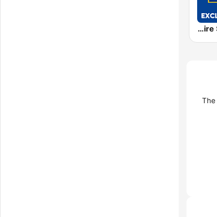
Exclusively Dire Straits - HITS
The 