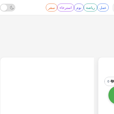
عمل
رياضة
نوم
استرخاء
سفر
0