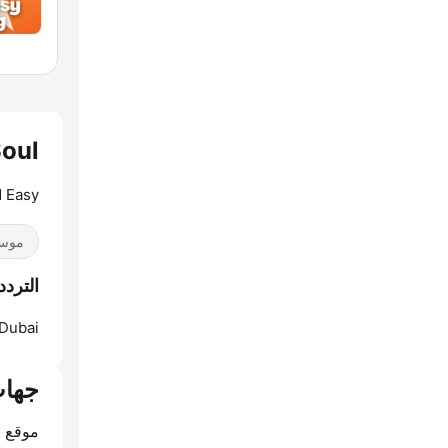
y Soul
 Easy.
موسي
الترددات oul
Dubai:
جهات
موقع ا