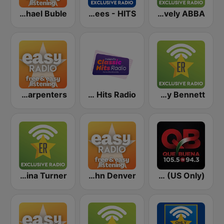
Easy Michael Buble
Exclusively Bee Gees - HITS
Exclusively ABBA
Easy Carpenters
Classic Hits Radio
Exclusively Tony Bennett
Exclusively Tina Turner
Easy John Denver
KBUE Que Buena 105.5 / 94.3 FM (US Only)