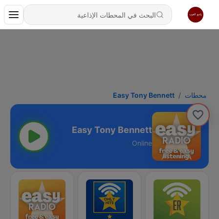
محطات
Easy Tony Bennett
Easy Tony Bennett
Online