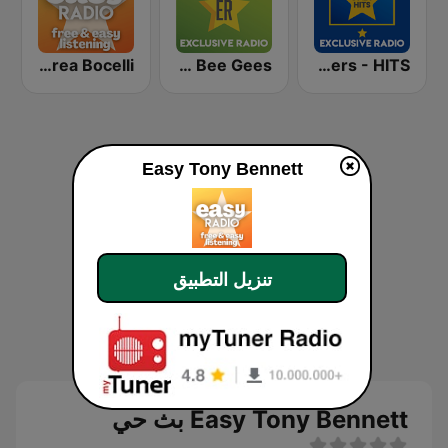
Easy Andrea Bocelli
Exclusively The Bee Gees
Exclusively Carpenters - HITS
Easy Tony Bennett
تنزيل التطبيق
Easy Tony Bennett بث حي