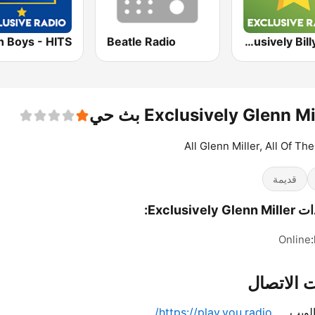
Beatle Radio
Exclusively Billy Joel
Exclusively Glenn M بث حي
All Glenn Miller, All Of Th
قديمة
Exclusively G:
Online
 الاتصال
لويب
https://play.you.radio/