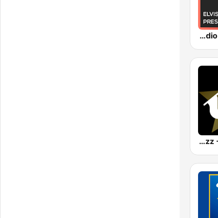
Crooner Radio Elvis Presley
Just Jazz - Glenn Miller