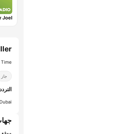
iller
e Time
جاز
الترددات lenn Miller
Dubai:
جهات
موقع ا