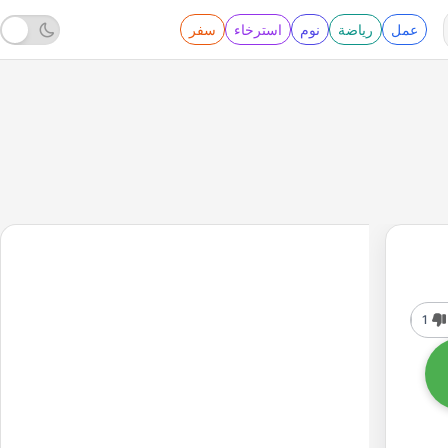
عمل
رياضة
نوم
استرخاء
سفر
1