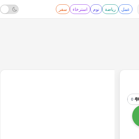
عمل
رياضة
نوم
استرخاء
سفر
0