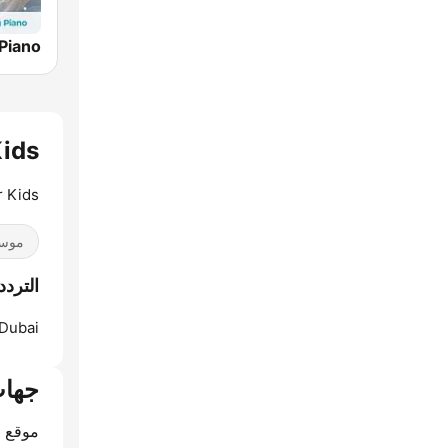
 Kids
 Kids.
موسي
الترددات eep Kids
Dubai:
جهات
موقع ا