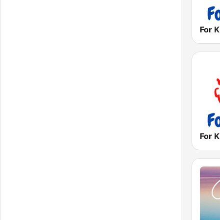
For 
For K