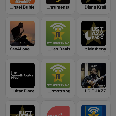
Easy Michael Buble
Smooth Jazz Instrumental
Just Jazz - Diana Krall
Sax4Love
Exclusively Miles Davis
Just Jazz - Pat Metheny
The Smooth Guitar Place
Exclusively Louis Armstrong
NOSTALGIE JAZZ