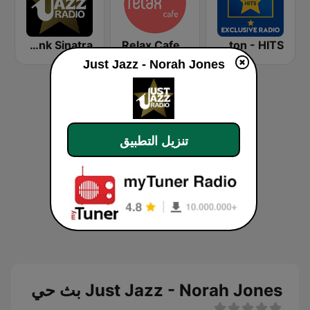
Just Jazz - Frank Sinatra
Relax Cafe
Exclusively Whitney Houston - HITS
Just Jazz - Norah Jones
تنزيل التطبيق
Just Jazz - Norah Jones بث حي