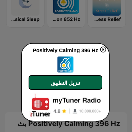
YourClassical Sleep
Positively Intuition 852 Hz
Calm Stress Relief
Positively Calming 396 Hz
تنزيل التطبيق
Positively Calming 396 Hz بث