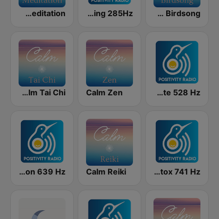
Calm Meditation
Positively Healing 285Hz
Calm Birdsong
Calm Tai Chi
Calm Zen
Positively Rejuvinate 528 Hz
Positively Compassion 639 Hz
Calm Reiki
Positively Detox 741 Hz