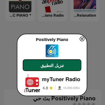
* ROMANTIC PIANO
All Piano Radio
hearMe.FM Classical Relaxation
Positively Piano
تنزيل التطبيق
Positively Piano بث حي