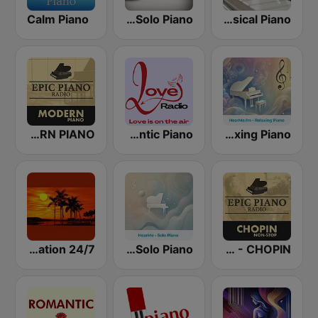
Calm Piano
CalmRadio.com - Solo Piano
CalmRadio.com - Classical Piano
Epic Piano - MODERN PIANO
Love Radio - Romantic Piano
hearMe.FM Relaxing Piano
24/7 Deep Sleep Music Relaxing Music Insomnia Sleep Relaxing Music Study Sleep Meditation
hearMe.FM Solo Piano
Epic Piano - CHOPIN