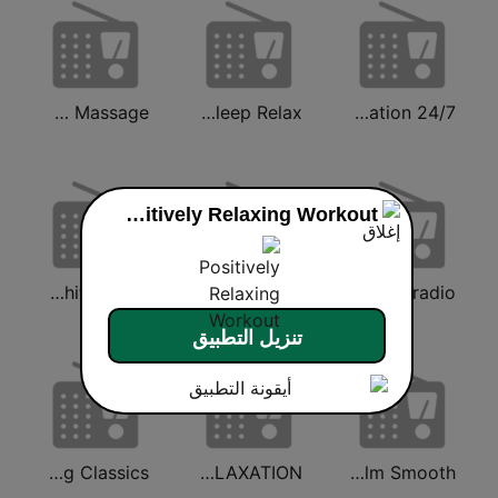
Calm Massage
Positively Sleep Relax
24/7 Deep Sleep Music Relaxing Music Insomnia Sleep Relaxing Music Study Sleep Meditation
Positively Relaxing Workout
Positively White Noise
Calm Chill
The Wave - Relaxing radio
تنزيل التطبيق
All Relaxing Classics
MUSIC FOR HEALING & RELAXATION
Calm Smooth