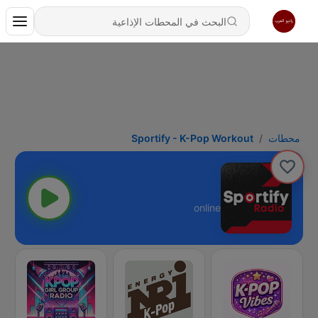
محطات
Sportify - K-Pop Workout
online