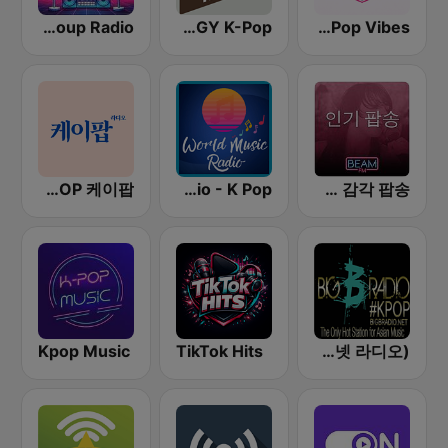
Kpop Girl Group Radio
ENERGY K-Pop
K-Pop Vibes
BOX : K-POP 케이팝
World Music Radio - K Pop
Beam FM - 취향저격 감각 팝송
Kpop Music
TikTok Hits
Big B Radio - KPOP(인터넷 라디오)