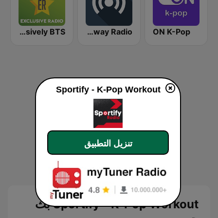
Exclusively BTS
K-Pop Highway Radio
ON K-Pop
Sportify - K-Pop Workout
تنزيل التطبيق
Sportify - K-Pop Workout بث