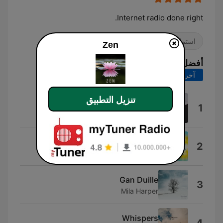
Internet radio done right.
استماع سهل
دولي
ديني وروحانيات
Zen
أفضل الأغاني
آخر 7 أيام
آخر 30 يوماً
تنزيل التطبيق
Anthos
1
Elskavon
Natural Balance
2
Paul Avgerinos
Gan Duille
3
Mila Harper
Whispers