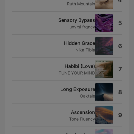
4
Ruth Mountain
Sensory Bypass
5
unvrsl frqncy
Hidden Grace
6
Nika Tibia
Habibi (Love)
7
TUNE YOUR MIND
Long Exposure
8
Oaktale
Ascension
9
Tone Fluency