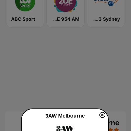
ABC Sport
2UE 954 AM
Smooth FM 95.3 Sydney
3AW Melbourne
3AW Melbourne بث حي