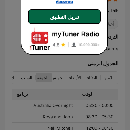
News Talk
تنزيل التطبيق
أخبار
برامج حوارية
الترددات 3AW Melbourne:
693 AM
Melbourne:
الجدول الزمني
الاثنين
الثلاثاء
الأربعاء
الخميس
الجمعة
السبت
الأحد
الوقت
برنامج
Australia Overnight
00:00 - 05:30
Ross and John
05:30 - 08:30
Neil Mitchell
08:30 - 12:00