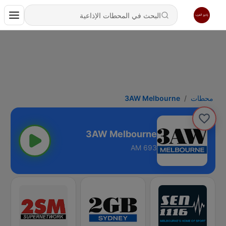
محطات
3AW Melbourne
3AW Melbourne
693 AM