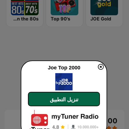
The 80s on the 80s
Top 90's
JOE Gold
Joe Top 2000
تنزيل التطبيق
Joe Top 2000 بث حي