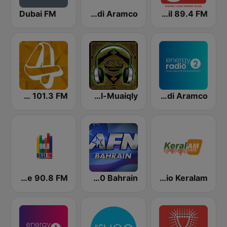
Dubai FM
Studio2 Saudi Aramco
Tamil 89.4 FM
Energy Radio 2 Saudi Aramco
Maher Al-Muaiqly (ماهر المعيقلي)
Gold 101.3 FM
Dilse 90.8 FM
AFN 360 Bahrain
Radio Keralam