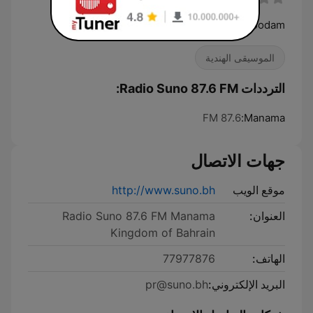
kettu kettu koottu koodam
الموسيقى الهندية
الترددات Radio Suno 87.6 FM:
87.6 FM
Manama:
جهات الاتصال
موقع الويب
http://www.suno.bh
العنوان:
Radio Suno 87.6 FM Manama
Kingdom of Bahrain
الهاتف:
77977876
البريد الإلكتروني:
pr@suno.bh