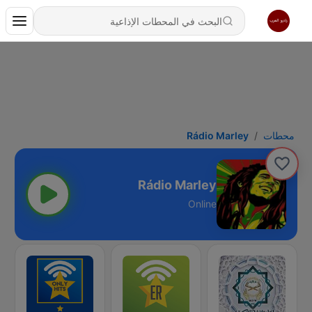
محطات
Rádio Marley
Rádio Marley
Online