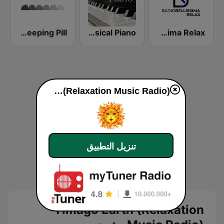
Ambient Sleeping Pill
CalmRadio.com - Classical Piano
Radio Bellissima Relax
Yimago Earth (Relaxation Music Radio)
تنزيل التطبيق
Yimago Earth (Relaxation