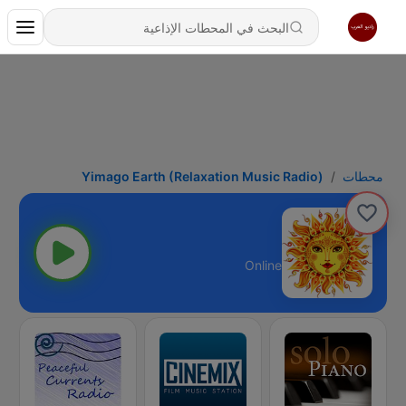
محطات
Yimago Earth (Relaxation Music Radio)
Online