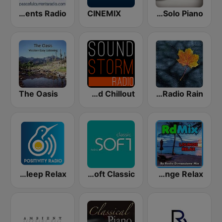
Peaceful Currents Radio
CINEMIX
CalmRadio.com - Solo Piano
The Oasis
Soundstorm - Relax and Chillout
Nature Radio Rain
Positively Sleep Relax
Radio Soft Classic
RDMIX Lounge Relax