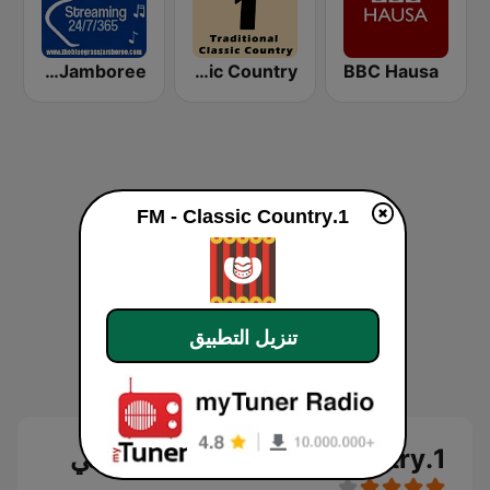
The Bluegrass Jamboree
HPR1: Traditional Classic Country
BBC Hausa
1.FM - Classic Country
تنزيل التطبيق
1.FM - Classic Country بث حي