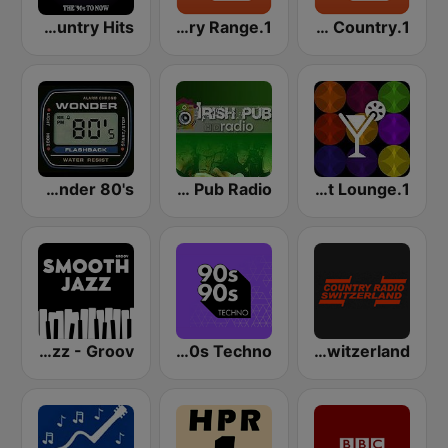
Country Hits
1.FM - Country Range
1.FM - Hot Country
Wonder 80's
Irish Pub Radio
1.FM - Chillout Lounge
Smooth Jazz - Groov
90s90s Techno
Country Radio Switzerland