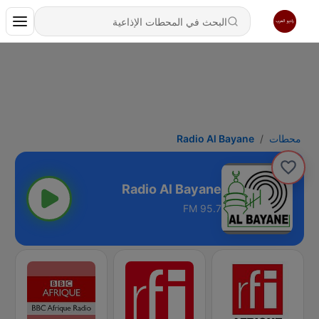
محطات
Radio Al Bayane
Radio Al Bayane
95.7 FM