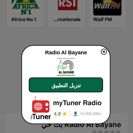
Africa No.1
RSI - Radio Sénégal Internationale
Walf FM
Radio Al Bayane
تنزيل التطبيق
Radio Al Bayane بث حي