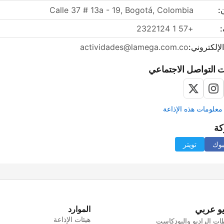
:
Calle 37 # 13a - 19, Bogotá, Colombia
:
+57 1 2322124
الإلكتروني:
actividades@lamega.com.co
 التواصل الاجتماعي
علومات هذه الإذاعة
كة
بوك
تويتر
يو عربي
الموارد
هيئات الإذاعة
ت الراديو والبودكاست