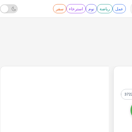
عمل
رياضة
نوم
استرخاء
سفر
372