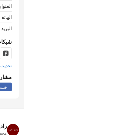
العنوان
الهاتف
البريد 
شبكات
تحديث م
مشار
فيس
راد
محطا