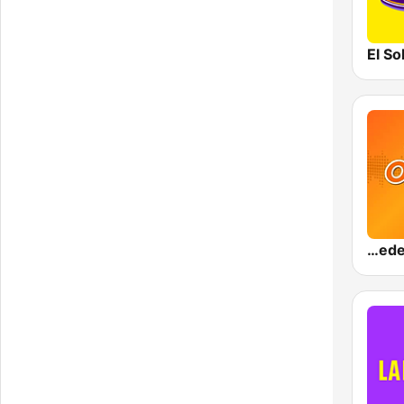
El So
Olímpica Stereo - Medellín 104.9 FM