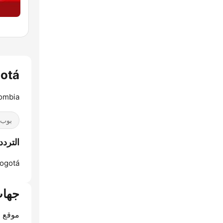
ogotá
lombia
بوب / 40
الترددات ogotá
ogotá:
جهات
موقع ا