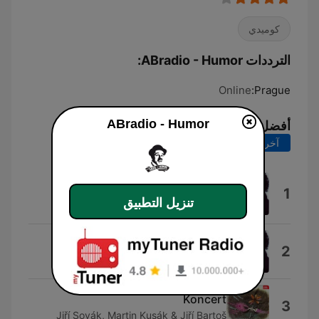
كوميدي
الترددات ABradio - Humor:
Online
Prague:
ABradio - Humor
أفضل الأغاني
آخر 7 أيام
آخر 30 يوماً
Kamarád Vladimír Dvořák a
1
,,Kapitál"
تنزيل التطبيق
Jiřina Bohdalová
Vladimír Menšík a moje injekce
2
Jiřina Bohdalová
Koncert
3
Jiří Sovák, Martin Kusák & Jiří Bartoš