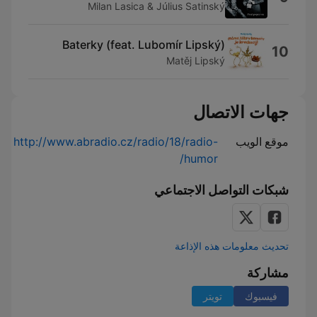
Milan Lasica & Július Satinský
Baterky (feat. Lubomír Lipský)
10
Matěj Lipský
جهات الاتصال
موقع الويب
http://www.abradio.cz/radio/18/radio-
humor/
شبكات التواصل الاجتماعي
تحديث معلومات هذه الإذاعة
مشاركة
فيسبوك
تويتر