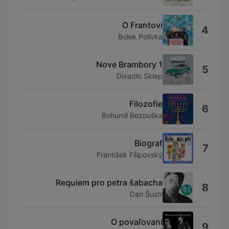
O Frantovi
4
Bolek Polívka
Nove Brambory 1
5
Divadlo Sklep
Filozofie
6
Bohumil Bezouška
Biograf
7
František Filipovský
Requiem pro petra šabacha
8
Dan Šustr
O povaľovaní
9