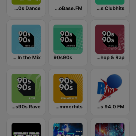
90s90s Dance
TechnoBase.FM
90s90s Clubhits
90s90s In the Mix
90s90s
90s90s Hiphop & Rap
90s90s Rave
90s 90s Sommerhits
RFM Radio Futurs Medias 94.0 FM