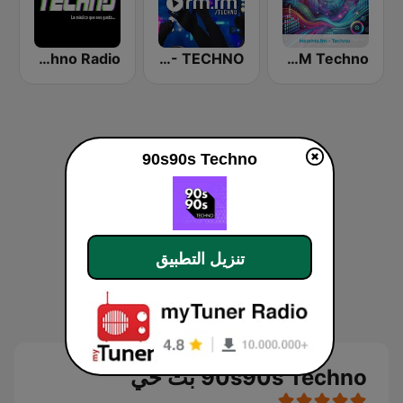
Techno Radio
RauteMusik - TECHNO
hearMe.FM Techno
90s90s Techno
تنزيل التطبيق
90s90s Techno بث حي