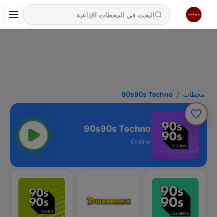
محطات
90s90s Techno
90s90s Techno
Online