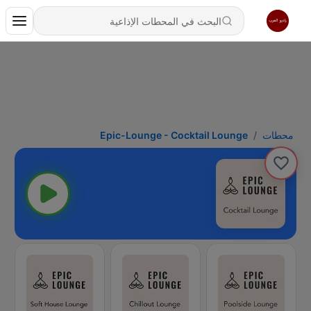
محطات
Epic-Lounge - Cocktail Lounge