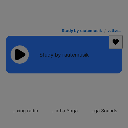
محطات
Study by rautemusik
Study by rautemusik
The Wave - Relaxing radio
Klassik Radio Hatha Yoga
RPR1. Yoga Sounds