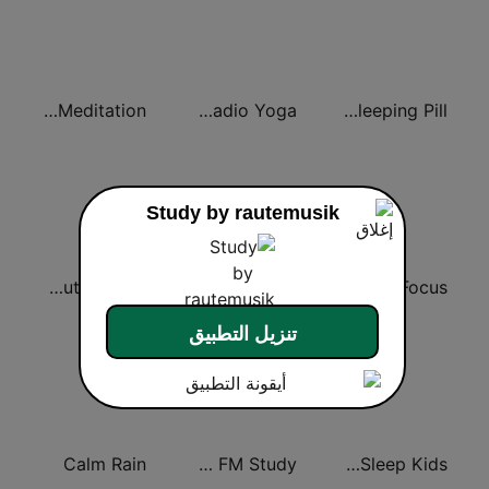
Klassik Radio Meditation
Klassik Radio Yoga
Ambient Sleeping Pill
Study by rautemusik
Epic-Lounge - Chillout Lounge
Radio 7 - Yoga
bigFM LoFi Focus
تنزيل التطبيق
Calm Rain
Jam FM Study
For Kidz Sleep Kids