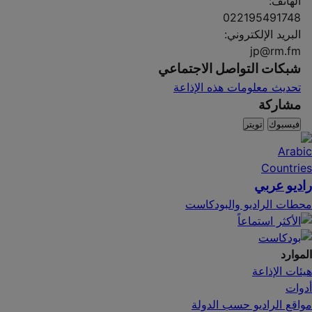
الهاتف:
022195491748
البريد الإلكتروني:
jp@rm.fm
شبكات التواصل الاجتماعي
تحديث معلومات هذه الإذاعة
مشاركة
فيسبوك
تويتر
راديو عربي
محطات الراديو والبودكاست
الموارد
هيئات الإذاعة
أدوات
مواقع الراديو حسب الدولة