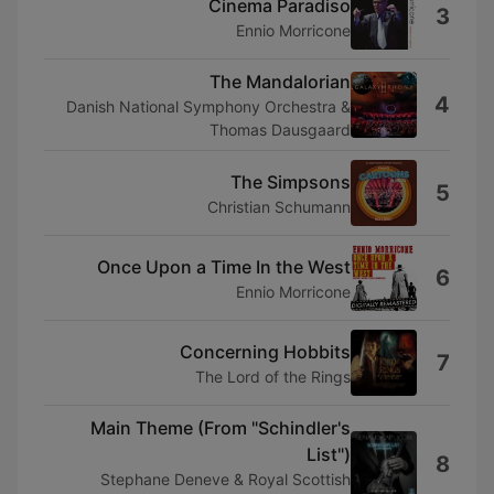
Cinema Paradiso
3
Ennio Morricone
The Mandalorian
4
Danish National Symphony Orchestra &
Thomas Dausgaard
The Simpsons
5
Christian Schumann
Once Upon a Time In the West
6
Ennio Morricone
Concerning Hobbits
7
The Lord of the Rings
Main Theme (From "Schindler's
List")
8
Stephane Deneve & Royal Scottish