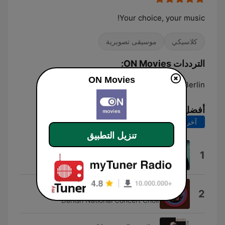
Your choice, your music!
كلاسيكي
موسيقى تصويرية
الترددات ON Movies:
ON Movies
Online
Berlin:
أفضل الأغاني
آخر 7 أيام
آخر 30 يوماً
تنزيل التطبيق
Fateless
1
Sara Andon
Valhalla
2
Danish National Concert Choir