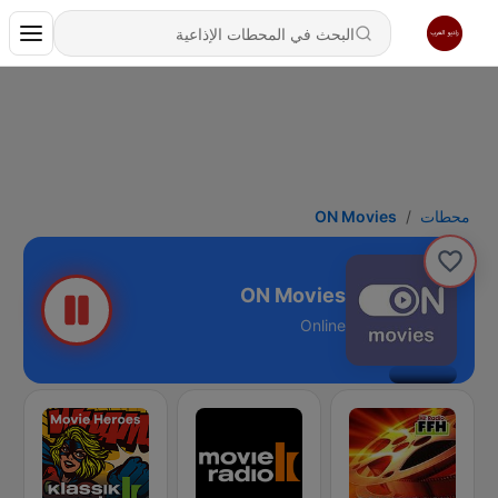
محطات
ON Movies
ON Movies
Online