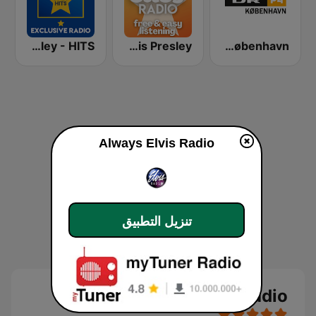
Exclusively Elvis Presley - HITS
Easy Elvis Presley
DR P4 København
Always Elvis Radio
تنزيل التطبيق
Always Elvis Radio بث حي