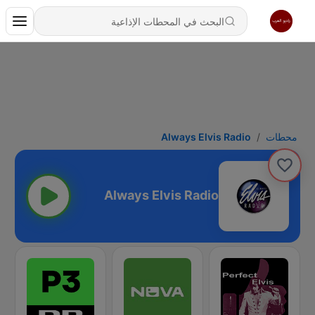
محطات
Always Elvis Radio
Always Elvis Radio