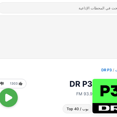
DR P3
DR P3
1303
93.9 FM
بوب / Top 40