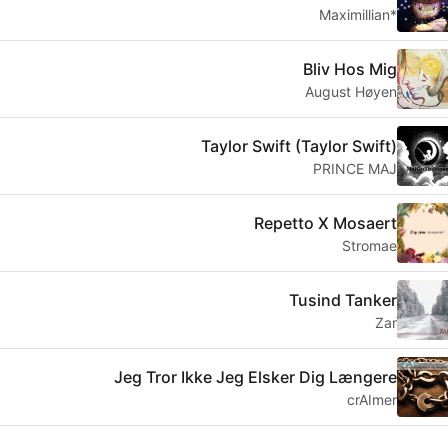
*Maximillian
Bliv Hos Mig
August Høyen
Taylor Swift (Taylor Swift)
PRINCE MAJ
Repetto X Mosaert
Stromae
Tusind Tanker
Zar
Jeg Tror Ikke Jeg Elsker Dig Længere
crAImer