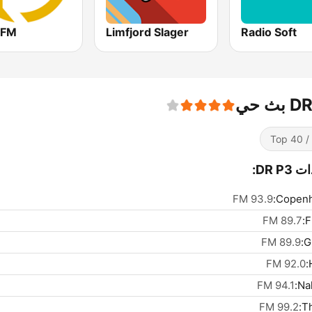
yFM
Limfjord Slager
Radio Soft
ث حي
Top 
DR P3:
93.9 FM
Copenh
89.7 FM
F
89.9 FM
G
92.0 FM
94.1 FM
Na
99.2 FM
Th