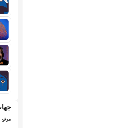
جهات
موقع ا