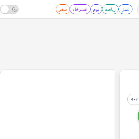
عمل
رياضة
نوم
استرخاء
سفر
477