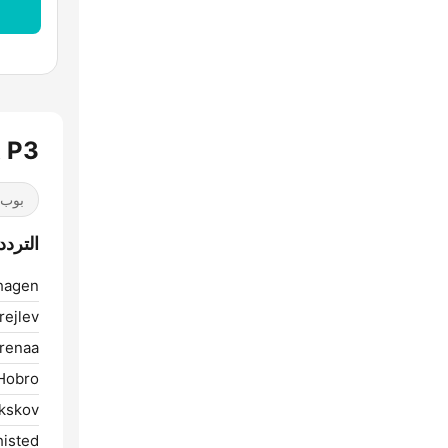
DR P3 ب
بوب / 40
الترددات 
agen:
rejlev:
renaa:
Hobro:
kskov:
isted: