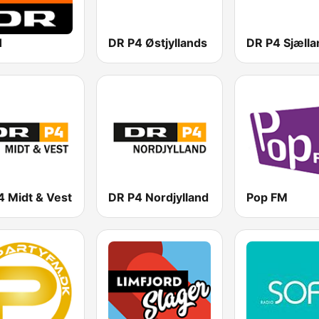
1
DR P4 Østjyllands
DR P4 Sjælla
4 Midt & Vest
DR P4 Nordjylland
Pop FM