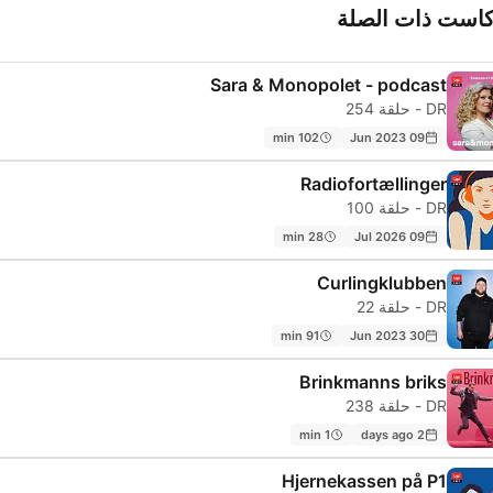
كاست ذات الصلة
Sara & Monopolet - podcast
DR - حلقة 254
102 min
09 Jun 2023
Radiofortællinger
DR - حلقة 100
28 min
09 Jul 2026
Curlingklubben
DR - حلقة 22
91 min
30 Jun 2023
Brinkmanns briks
DR - حلقة 238
1 min
2 days ago
Hjernekassen på P1