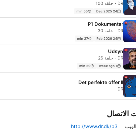
DR - حلقة 100
55 min
24 Dec 2025
P1 Dokumentar
DR - حلقة 30
27 min
24 Feb 2026
Udsyn
DR - حلقة 26
29 min
1 week ago
Det perfekte offer II
DR
 الاتصال
لويب
http://www.dr.dk/p3