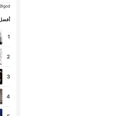
Ølgod:
أفضل 
1
2
3
4