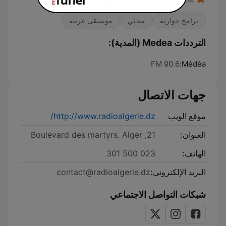
برامج حوارية
محلي
موسيقى عربية
الترددات Medea (المدية):
90.6 FM
Médéa:
جهات الاتصال
موقع الويب
http://www.radioalgerie.dz/
العنوان:
21, Boulevard des martyrs. Alger
الهاتف:
023 500 301
البريد الإلكتروني:
contact@radioalgerie.dz
شبكات التواصل الاجتماعي