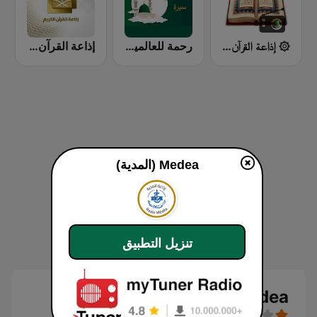
۞ إذاعة القرآن ۞
رحمة للعالمين Mercy To Mankind
إذاعة القرآن الكريم - Holy Quran Radio
Medea (المدية)
تنزيل التطبيق
Medea (المدية) بث حي