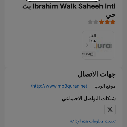
Ibrahim Walk Saheeh Intl بث
حي
القارئ
عبدالباسط
عبدالصمد
موقع المكتبة الصوتية للقرآن الكريم - حلقة 114
-
04 Sep 2019
المصحف
المجود
-
Abdulbasit
جهات الاتصال
Abdulsamad
-
موقع الويب
http://www.mp3quran.net/
Almusshaf
Al
Mojawwad
شبكات التواصل الاجتماعي
تحديث معلومات هذه الإذاعة