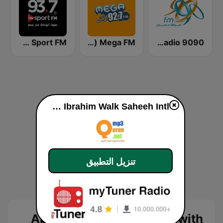
El-Radio‎ 9090 (الراديو٩٠٩٠)
Mega FM (ميجا إف إم)
On Sport FM
Abdulbaset Abdulsamad with Ibrahim Walk Saheeh Intl
تنزيل التطبيق
Abdulbaset Abdulsamad with