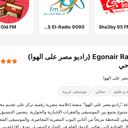
Sha3by 95 
El-Radio‎ 9090 (الراديو٩٠٩٠)
 Old FM
Egonair Radio (راديو مصر على الهوا)
حي
مصر على الهوا
 و تعليم
محلي
موسيقى عربية
اعة "راديو مصر على الهوا" منصة إعلامية مصرية رقمية تركز على تقديم م
متنوع يجمع بين الموسيقى والفقرات الإخبارية والحوارية. يتضمن التنسيق
قي للمحطة مزيجاً من أغاني البوب المصرية المعاصرة، والموسيقى الشعب
ال الغنائية التي تعكس الذوق العام في الشارع المصري. تهدف الإذاعة من 