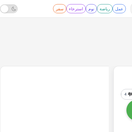
عمل
رياضة
نوم
استرخاء
سفر
4