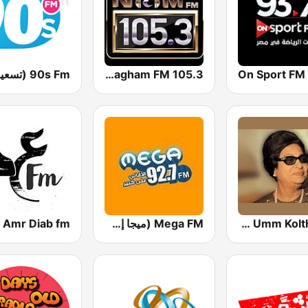
On Sport FM
Nagham FM 105.3 (نغم إف إم)
Umm Kolthoum راديو أم كلثوم
Mega FM (ميجا إف إم)