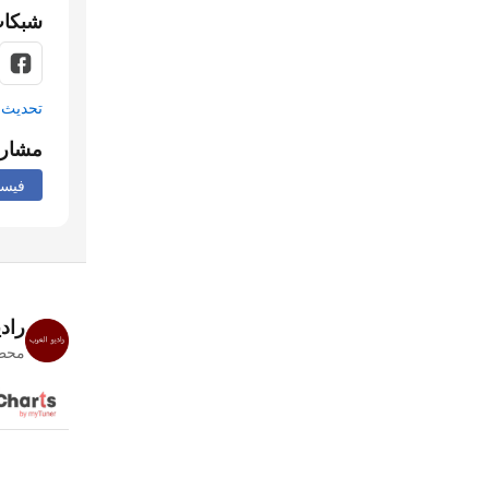
شبكات
تحديث م
مشار
فيس
راد
محطا