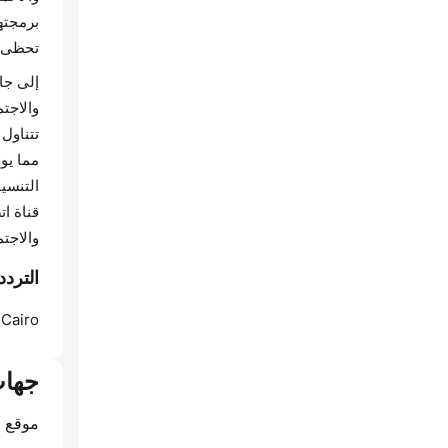
برمجته
تحظى ب
إلى جا
والاجت
تتناول 
مما يو
قناة ا
والاجت
الترددات Egonair Radio (راد
Cairo:
جهات
موقع ا