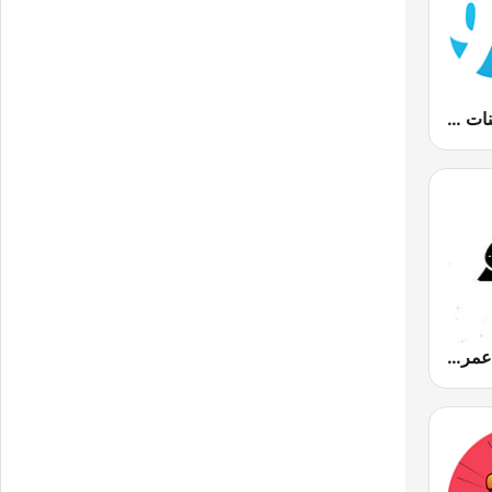
90s Fm (تسعينات اف ام)
Amr Diab fm عمرو دياب