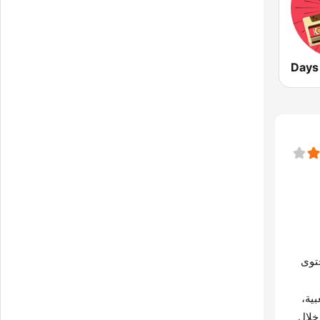
Days
حتوى
ية،
خلال