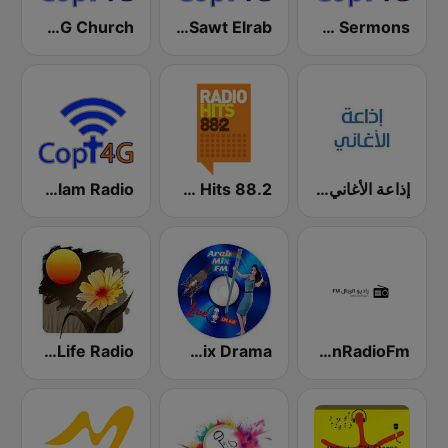
Copt4G Sermons إذاعه العظات
Sawt Elrab صوت الرب
Copt4G Church إذاعه الكنيسه (الحان و قداسات)
إذاعة الأغاني Al Aghani Radio
Radio Hits 88.2 (راديو هيت)
Akbat Al'alam Radio إذاعه اقباط العالم
MenRadioFm(راديو الرجال )
Arab Mix Drama
BetterLife Radio