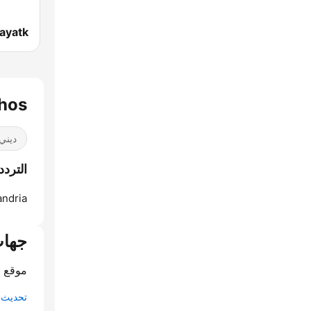
oghos
ديني
الترددات oghos
ndria:
جهات
موقع ا
تحديث م