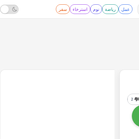
عمل
رياضة
نوم
استرخاء
سفر
2