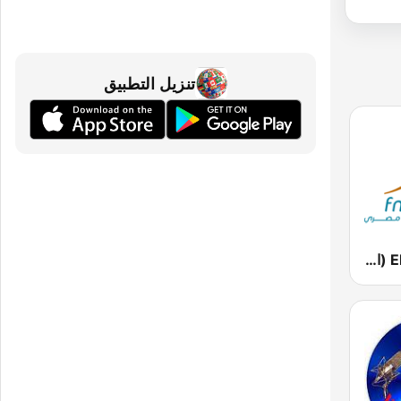
تنزيل التطبيق
El-Radio‎ 9090 (الراديو٩٠٩٠)