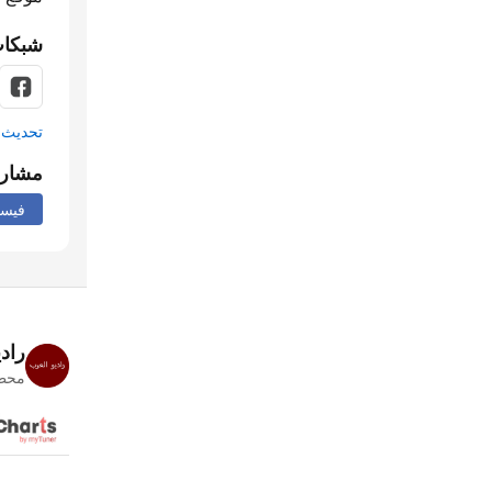
شبكات
تحديث م
مشار
فيس
راد
محطا