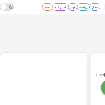
عمل
رياضة
نوم
استرخاء
سفر
10