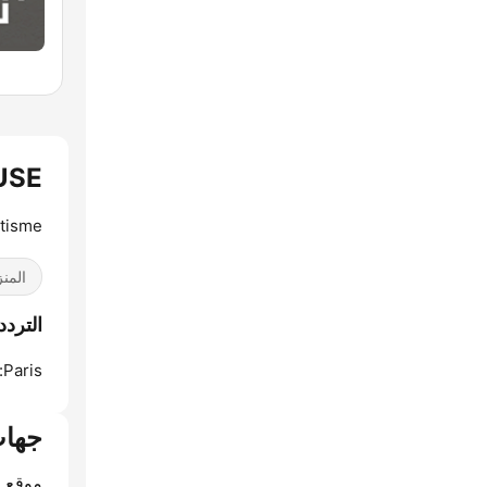
OUSE
otisme
المن
الترددات O HOUSE
Paris:
جهات
موقع ا