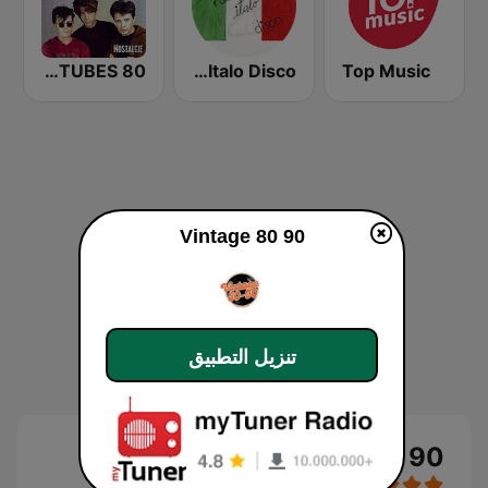
NOSTALGIE LES 80 PLUS GRANDS TUBES 80
The Disco Paradise - Italo Disco
Top Music
Vintage 80 90
تنزيل التطبيق
Vintage 80 90 بث حي