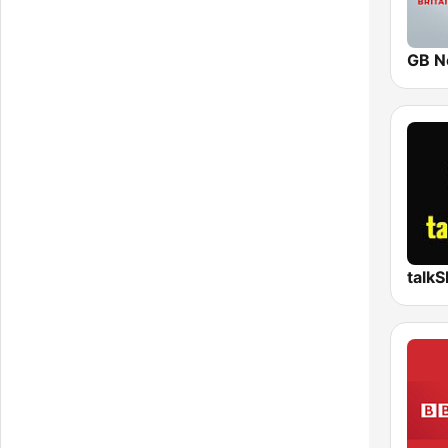
GB N
talk