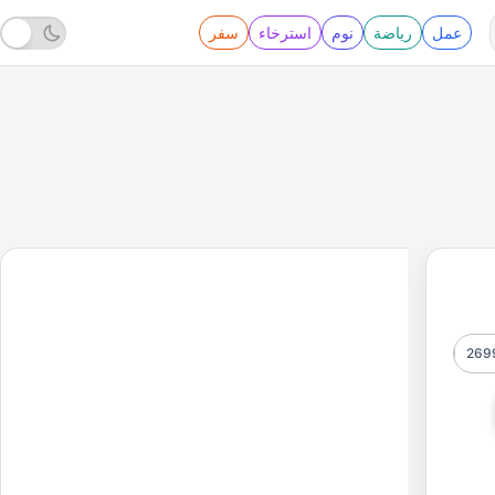
عمل
رياضة
نوم
استرخاء
سفر
269