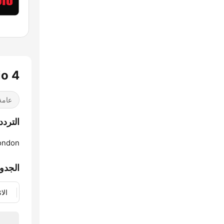
dio 4
عامة
الترددات io 4
ondon:
الجدو
الا