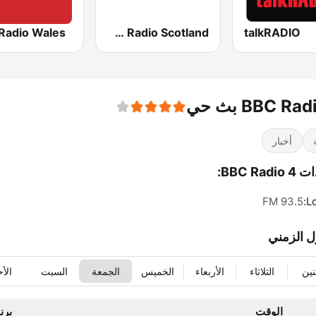
Radio Wales
BBC Radio Scotland
talkRADIO
BBC Ra بث حي
أخبار
BBC Rad:
93.5 FM
L
ل الزمني
ثنين
الثلاثاء
الأربعاء
الخميس
الجمعة
السبت
الأح
الوقت
برن