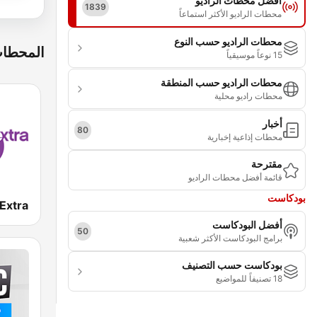
أفضل محطات الراديو
1839
محطات الراديو الأكثر استماعاً
محطات الراديو حسب النوع
المحطات
15 نوعاً موسيقياً
محطات الراديو حسب المنطقة
محطات راديو محلية
أخبار
80
محطات إذاعية إخبارية
مقترحة
قائمة أفضل محطات الراديو
بودكاست
Extra
أفضل البودكاست
50
برامج البودكاست الأكثر شعبية
بودكاست حسب التصنيف
18 تصنيفاً للمواضيع