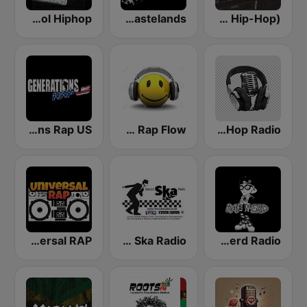
Oldschool Hiphop
Hip-Hop Wastelands
BOX : Radio 6 (Classic Hip-Hop)
Generations Rap US
Hip Hop Latino Rap Flow
All Underground Hip Hop Radio
Universal RAP
Tonic Ska Radio
Rap Nerd Radio