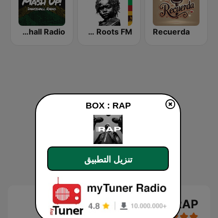
BOX : Mash Up! - Dancehall Radio
UK Roots FM
Recuerda
BOX : RAP
تنزيل التطبيق
BOX : RAP بث حي